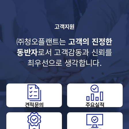
고객지원
㈜청오플랜트는
고객의 진정한
동반자
로서
고객감동과 신뢰를
최우선으로 생각합니다.
견적문의
주요실적