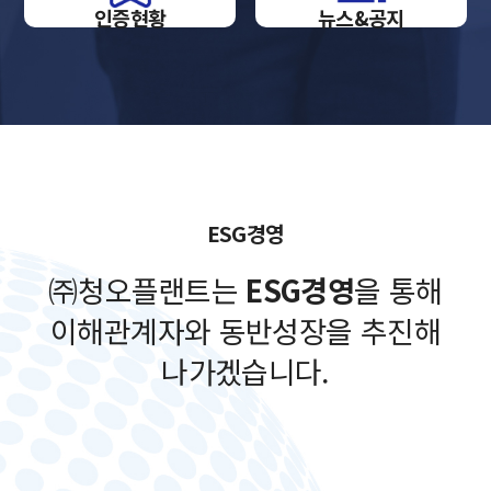
인증현황
뉴스&공지
ESG경영
㈜청오플랜트는
ESG경영
을 통해
이해관계자와
동반성장을 추진해
나가겠습니다.
Environmental
Social
Governance
Reporting