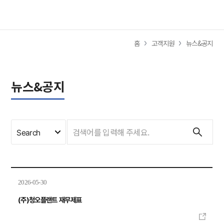
사이트
홈
고객지원
뉴스&공지
뉴스&공지
Search
2026-05-30
(주)청오플랜트 재무제표