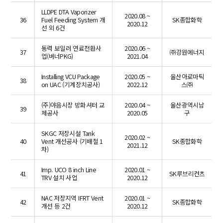
LLDPE DTA Vaporizer
2020.08 ~
36
Fuel Feeding System 개
SK종합화학
2020.12
선 외 6건
동력 보일러 연료전환사
2020.06 ~
37
㈜강원에너지
업(버너PKG)
2021.04
Installing VCU Package
2020.05 ~
울산아로마틱
38
on UAC (기계장치공사)
2022.12
스㈜
(주)야음시장 방화셔터 교
2020.04 ~
울산광역시남
39
체공사
2020.05
구
SKGC 저장시설 Tank
2020.02 ~
40
Vent 개선공사 (기배철 1
SK종합화학
2021.12
차)
Imp. UCO 8 inch Line
2020.01 ~
41
SK루브리컨츠
TRV 설치 사업
2020.12
NAC 저장지역 IFRT Vent
2020.01 ~
42
SK종합화학
개선 등 2건
2020.12