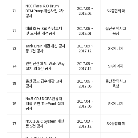
NCC Flare K.O Drum
2017.09 ~
71
BTM Pump개선사업 2차
SK종합화학
2018.02
공사
태화초 등 3교 천장교체
2017.06 ~
울산광역시교
72
및 도서관 개선공사
2018.01
육청
Tank Drain 배관개선 공사
2017.09 ~
73
SK에너지
등 2건 공사
2017.12
안전난간대 및 Walk Way
2017.09 ~
74
SK에너지
설치 외 5건 공사
2017.12
울산공고 급수배관 교체
2017.06 ~
울산광역시교
75
공사
2017.08
육청
No.5 CDU DOBA원유처
2017.04 ~
76
리를 위한 Tie-Point 설치
SK에너지
2017.08
공사
NCC 102-C System 개선
2017.03 ~
77
SK종합화학
등 5건 공사
2017.12