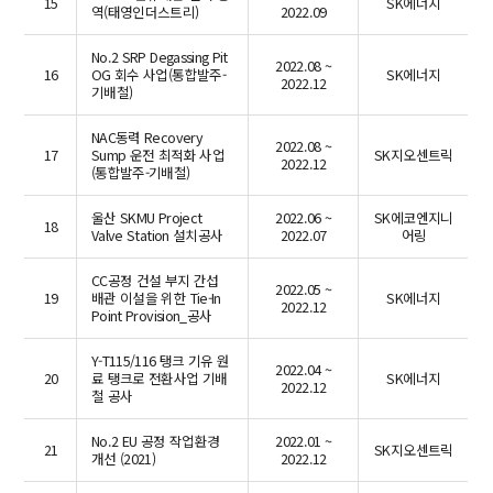
15
SK에너지
역(태영인더스트리)
2022.09
No.2 SRP Degassing Pit
2022.08 ~
16
OG 회수 사업(통합발주-
SK에너지
2022.12
기배철)
NAC동력 Recovery
2022.08 ~
17
Sump 운전 최적화 사업
SK지오센트릭
2022.12
(통합발주-기배철)
울산 SKMU Project
2022.06 ~
SK에코엔지니
18
Valve Station 설치공사
2022.07
어링
CC공정 건설 부지 간섭
2022.05 ~
19
배관 이설을 위한 Tie-In
SK에너지
2022.12
Point Provision_공사
Y-T115/116 탱크 기유 원
2022.04 ~
20
료 탱크로 전환사업 기배
SK에너지
2022.12
철 공사
No.2 EU 공정 작업환경
2022.01 ~
21
SK지오센트릭
개선 (2021)
2022.12