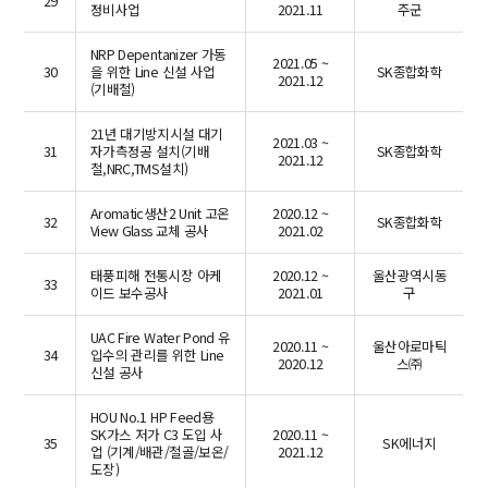
29
정비사업
2021.11
주군
NRP Depentanizer 가동
2021.05 ~
30
을 위한 Line 신설 사업
SK종합화학
2021.12
(기배철)
21년 대기방지시설 대기
2021.03 ~
31
자가측정공 설치(기배
SK종합화학
2021.12
철,NRC,TMS설치)
Aromatic생산2 Unit 고온
2020.12 ~
32
SK종합화학
View Glass 교체 공사
2021.02
태풍피해 전통시장 아케
2020.12 ~
울산광역시동
33
이드 보수공사
2021.01
구
UAC Fire Water Pond 유
2020.11 ~
울산아로마틱
34
입수의 관리를 위한 Line
2020.12
스㈜
신설 공사
HOU No.1 HP Feed용
SK가스 저가 C3 도입 사
2020.11 ~
35
SK에너지
업 (기계/배관/철골/보온/
2021.12
도장)