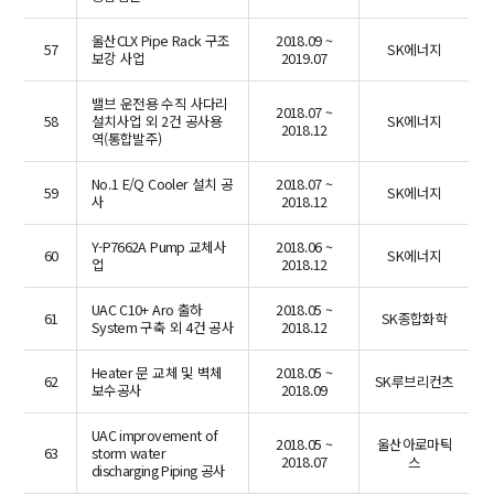
울산CLX Pipe Rack 구조
2018.09 ~
57
SK에너지
보강 사업
2019.07
밸브 운전용 수직 사다리
2018.07 ~
58
설치사업 외 2건 공사용
SK에너지
2018.12
역(통합발주)
No.1 E/Q Cooler 설치 공
2018.07 ~
59
SK에너지
사
2018.12
Y-P7662A Pump 교체사
2018.06 ~
60
SK에너지
업
2018.12
UAC C10+ Aro 출하
2018.05 ~
61
SK종합화학
System 구축 외 4건 공사
2018.12
Heater 문 교체 및 벽체
2018.05 ~
62
SK루브리컨츠
보수공사
2018.09
UAC improvement of
2018.05 ~
울산아로마틱
63
storm water
2018.07
스
discharging Piping 공사