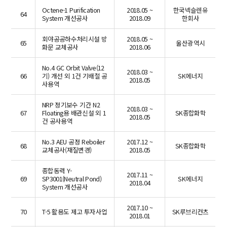
Octene-1 Purification
2018.05 ~
한국넥슬렌유
64
System 개선공사
2018.09
한회사
회야공공하수처리시설 방
2018.05 ~
65
울산광역시
화문 교체공사
2018.06
No.4 GC Orbit Valve(12
2018.03 ~
66
기) 개선 외 1건 기배철 공
SK에너지
2018.05
사용역
NRP 정기보수 기간 N2
2018.03 ~
67
Floating용 배관신설 외 1
SK종합화학
2018.05
건 공사용역
No.3 AEU 공정 Reboiler
2017.12 ~
68
SK종합화학
교체공사(재질변경)
2018.05
종합동력 Y-
2017.11 ~
69
SP3001(Neutral Pond)
SK에너지
2018.04
System 개선공사
2017.10 ~
70
T-5 활용도 제고 투자사업
SK루브리컨츠
2018.01