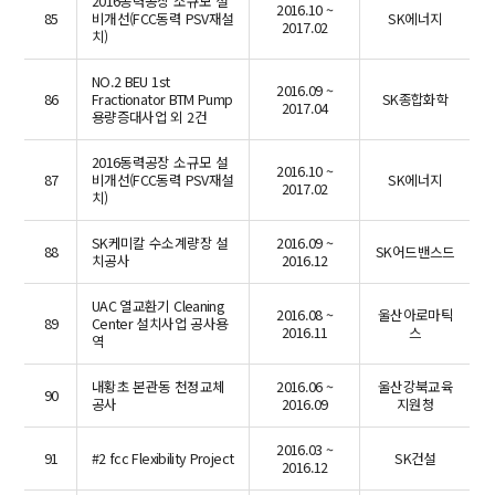
2016동력공장 소규모 설
2016.10 ~
85
비개선(FCC동력 PSV재설
SK에너지
2017.02
치)
NO.2 BEU 1st
2016.09 ~
86
Fractionator BTM Pump
SK종합화학
2017.04
용량증대사업 외 2건
2016동력공장 소규모 설
2016.10 ~
87
비개선(FCC동력 PSV재설
SK에너지
2017.02
치)
SK케미칼 수소계량장 설
2016.09 ~
88
SK어드밴스드
치공사
2016.12
UAC 열교환기 Cleaning
2016.08 ~
울산아로마틱
89
Center 설치사업 공사용
2016.11
스
역
내황초 본관동 천정교체
2016.06 ~
울산강북교육
90
공사
2016.09
지원청
2016.03 ~
91
#2 fcc Flexibility Project
SK건설
2016.12