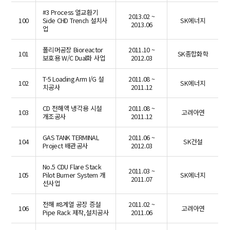
#3 Process 열교환기
2013.02 ~
100
Side CHD Trench 설치사
SK에너지
2013.06
업
폴리머공장 Bioreactor
2011.10 ~
101
SK종합화학
보호용 W/C Dual화 사업
2012.03
T-5 Loading Arm I/G 설
2011.08 ~
102
SK에너지
치공사
2011.12
CD 전해액 냉각용 시설
2011.08 ~
103
고려아연
개조공사
2011.12
GAS TANK TERMINAL
2011.06 ~
104
SK건설
Project 배관공사
2012.03
No.5 CDU Flare Stack
2011.03 ~
105
Pilot Burner System 개
SK에너지
2011.07
선사업
전해 #8계열 공장 증설
2011.02 ~
106
고려아연
Pipe Rack 제작,설치공사
2011.06