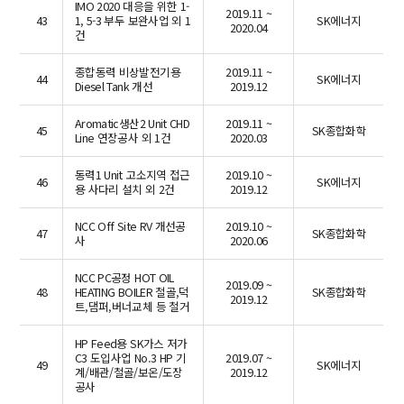
IMO 2020 대응을 위한 1-
2019.11 ~
43
1, 5-3 부두 보완사업 외 1
SK에너지
2020.04
건
종합동력 비상발전기용
2019.11 ~
44
SK에너지
Diesel Tank 개선
2019.12
Aromatic생산2 Unit CHD
2019.11 ~
45
SK종합화학
Line 연장공사 외 1건
2020.03
동력1 Unit 고소지역 접근
2019.10 ~
46
SK에너지
용 사다리 설치 외 2건
2019.12
NCC Off Site RV 개선공
2019.10 ~
47
SK종합화학
사
2020.06
NCC PC공정 HOT OIL
2019.09 ~
48
HEATING BOILER 철골,덕
SK종합화학
2019.12
트,댐퍼,버너교체 등 철거
HP Feed용 SK가스 저가
C3 도입사업 No.3 HP 기
2019.07 ~
49
SK에너지
계/배관/철골/보온/도장
2019.12
공사