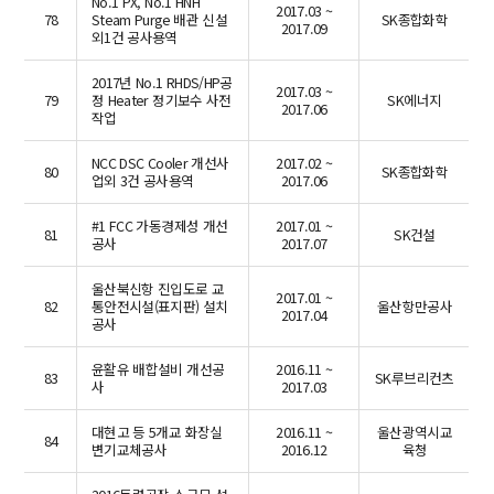
No.1 PX, No.1 HNH
2017.03 ~
78
Steam Purge 배관 신설
SK종합화학
2017.09
외1건 공사용역
2017년 No.1 RHDS/HP공
2017.03 ~
79
정 Heater 정기보수 사전
SK에너지
2017.06
작업
NCC DSC Cooler 개선사
2017.02 ~
80
SK종합화학
업외 3건 공사용역
2017.06
#1 FCC 가동경제성 개선
2017.01 ~
81
SK건설
공사
2017.07
울산북신항 진입도로 교
2017.01 ~
82
통안전시설(표지판) 설치
울산항만공사
2017.04
공사
윤활유 배합설비 개선공
2016.11 ~
83
SK루브리컨츠
사
2017.03
대현고 등 5개교 화장실
2016.11 ~
울산광역시교
84
변기교체공사
2016.12
육청