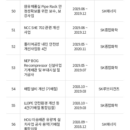
원유제품실 Pipe Rack 안
2019.06 ~
50
정성확보를 위한 보수, 보
SK에너지
2019.12
강사업
NCC SHE 702 관련 개선
2019.06 ~
51
SK종합화학
사업
2019.12
폴리머공장 내진 안전성
2019.05 ~
52
SK종합화학
개선사업등 4건
2020.11
NEP BOG
Recompressor 신설사업
2019.05 ~
53
SK종합화학
기계배관 및 부대시설 철
2019.07
거공사
2018.10 ~
54
배합설비 개선 (기배철)
SK루브리컨츠
2019.03
LLDPE 안전환경 개선 등
2018.10 ~
55
SK종합화학
4건(기배철 통합입찰)
2019.03
HOU 이송배관 유량계 설
2018.09 ~
56
치사업 공사 용역(기배철
SK에너지
2018.12
통합입찰