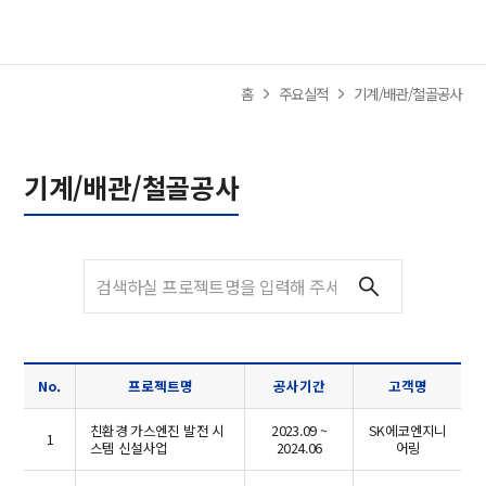
사이트
홈
주요실적
기계/배관/철골공사
기계/배관/철골공사
No.
프로젝트명
공사기간
고객명
친환경 가스엔진 발전 시
2023.09 ~
SK에코엔지니
1
스템 신설사업
2024.06
어링