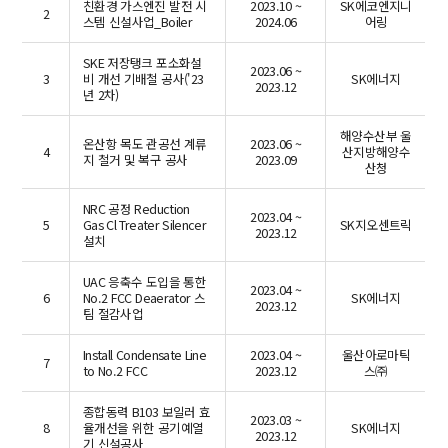
친환경 가스엔진 발전 시
2023.10 ~
SK에코엔지니
2
스템 신설사업_Boiler
2024.06
어링
SKE 저장탱크 포소화설
2023.06 ~
3
비 개선 기배철 공사('23
SK에너지
2023.12
년 2차)
해양수산부 울
온산항 목도 관공선 계류
2023.06 ~
4
산지방해양수
지 철거 및 복구 공사
2023.09
산청
NRC 공정 Reduction
2023.04 ~
5
Gas Cl Treater Silencer
SK지오센트릭
2023.12
설치
UAC 응축수 도입을 통한
2023.04 ~
6
No.2 FCC Deaerator 스
SK에너지
2023.12
팀 절감사업
Install Condensate Line
2023.04 ~
울산아로마틱
7
to No.2 FCC
2023.12
스㈜
종합동력 B103 보일러 효
2023.03 ~
8
율개선을 위한 공기예열
SK에너지
2023.12
기 신설공사