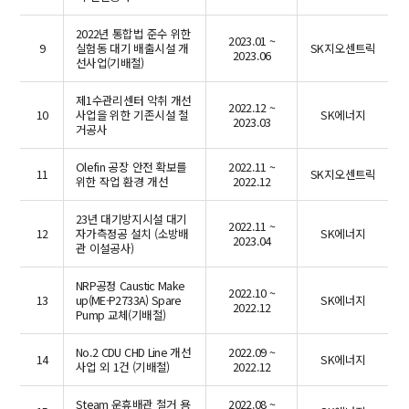
2022년 통합법 준수 위한
2023.01 ~
9
실험동 대기 배출시설 개
SK지오센트릭
2023.06
선사업(기배철)
제1수관리센터 악취 개선
2022.12 ~
10
사업을 위한 기존시설 철
SK에너지
2023.03
거공사
Olefin 공장 안전 확보를
2022.11 ~
11
SK지오센트릭
위한 작업 환경 개선
2022.12
23년 대기방지시설 대기
2022.11 ~
12
자가측정공 설치 (소방배
SK에너지
2023.04
관 이설공사)
NRP공정 Caustic Make
2022.10 ~
13
up(ME-P2733A) Spare
SK에너지
2022.12
Pump 교체(기배철)
No.2 CDU CHD Line 개선
2022.09 ~
14
SK에너지
사업 외 1건 (기배철)
2022.12
Steam 운휴배관 철거 용
2022.08 ~