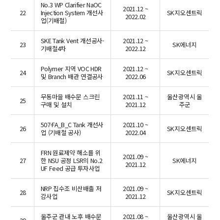
No.3 WP Clarifier NaOC
2021.12 ~
22
Injection System 개선사
SK지오센트릭
2022.02
업(기배철)
SKE Tank Vent 개선공사-
2021.12 ~
23
SK에너지
기배철4차
2022.12
Polymer 지역 VOC HDR
2021.12 ~
24
SK지오센트릭
및 Branch 배관 연결공사
2022.06
무동마을 배수문 스크린
2021.11 ~
울산광역시 울
25
구매 및 설치
2021.12
주군
507-FA_B_C Tank 개선사
2021.10 ~
26
SK지오센트릭
업 (기배철 공사)
2022.04
FRN 원료제약 해소를 위
2021.09 ~
27
한 NSU 공정 LSR의 No.2
SK에너지
2021.12
UF Feed 공급 투자사업
NRP 집수조 비산배출 저
2021.09 ~
28
SK지오센트릭
감사업
2021.12
울주군 관내 노후 배수문
2021.08 ~
울산광역시 울