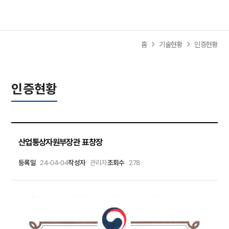
사이트
홈
기술현황
인증현황
인증현황
산업통상자원부장관 표창장
등록일
24-04-04
작성자
관리자
조회수
278