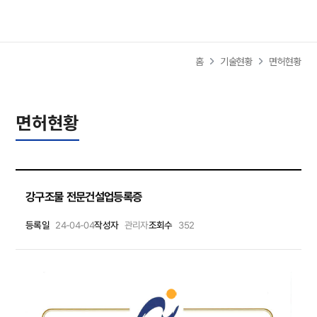
사이트
홈
기술현황
면허현황
면허현황
강구조물 전문건설업등록증
등록일
24-04-04
작성자
관리자
조회수
352